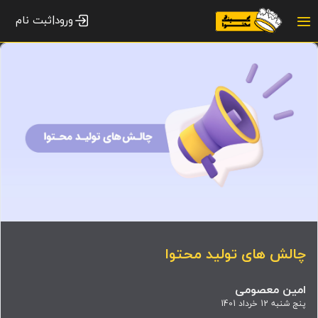
ورود|ثبت نام
چالش های تولید محتوا
امین معصومی
پنج شنبه 12 خرداد 1401